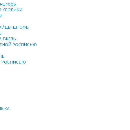
ры-штофы
И КРОЛИКИ
И
ЗАЙЦЫ-ШТОФЫ
Ы
В ГЖЕЛЬ
ЕТНОЙ РОСПИСЬЮ
ЛЬ
Й РОСПИСЬЮ
ЛЫКА