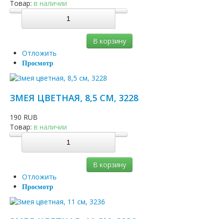
СИМВОЛ ГОДА ЗМЕЯ
Тигры-копилки, тигры-штофы
ЦВЕТНЫЕ ЗАЙЧИКИ
ФИГУРКИ ДРАКОНОВ ГЖЕЛЬ
Товар:
в наличии
ЗАЙЦЫ-КОПИЛКИ, ЗАЙЦЫ-ШТОФЫ
ДРАКОНЧИКИ С ЦВЕТНОЙ РОСПИСЬЮ
ФИГУРКИ ЗМЕИ ГЖЕЛЬ
В корзину
ЗМЕЙКИ С ЦВЕТНОЙ РОСПИСЬЮ
Отложить
Просмотр
ЗМЕЯ ЦВЕТНАЯ, 8,5 СМ, 3228
190 RUB
Товар:
в наличии
В корзину
Отложить
Просмотр