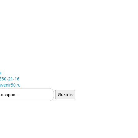
а
 350-21-16
venir50.ru