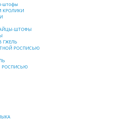
ры-штофы
И КРОЛИКИ
И
ЗАЙЦЫ-ШТОФЫ
Ы
В ГЖЕЛЬ
ЕТНОЙ РОСПИСЬЮ
ЛЬ
Й РОСПИСЬЮ
ЛЫКА