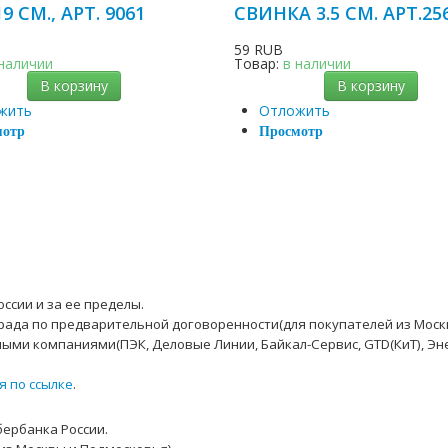
19 СМ., АРТ. 9061
СВИНКА 3.5 СМ. АРТ.25
B
59 RUB
 наличии
Товар:
в наличии
В корзину
В корзину
жить
Отложить
мотр
Просмотр
ссии и за ее пределы.
рада по предварительной договоренности(для покупателей из Моск
ыми компаниями(ПЭК, Деловые Линии, Байкал-Сервис, GTD(КиТ), Эн
я по ссылке
.
бербанка России.