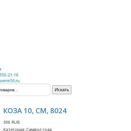
а
 350-21-16
venir50.ru
КОЗА 10, СМ, 8024
306 RUB
Категория
:
Символ года