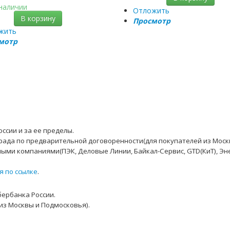
 наличии
Отложить
В корзину
Просмотр
жить
мотр
ссии и за ее пределы.
рада по предварительной договоренности(для покупателей из Моск
ыми компаниями(ПЭК, Деловые Линии, Байкал-Сервис, GTD(КиТ), Эн
я по ссылке
.
бербанка России.
из Москвы и Подмосковья).