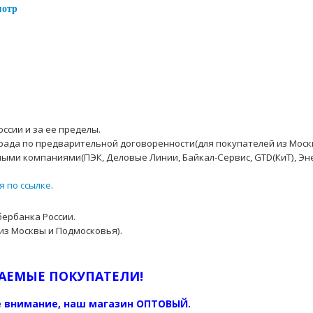
мотр
ссии и за ее пределы.
рада по предварительной договоренности(для покупателей из Моск
ыми компаниями(ПЭК, Деловые Линии, Байкал-Сервис, GTD(КиТ), Эн
я по ссылке
.
бербанка России.
из Москвы и Подмосковья).
АЕМЫЕ ПОКУПАТЕЛИ!
 внимание, наш магазин ОПТОВЫЙ.