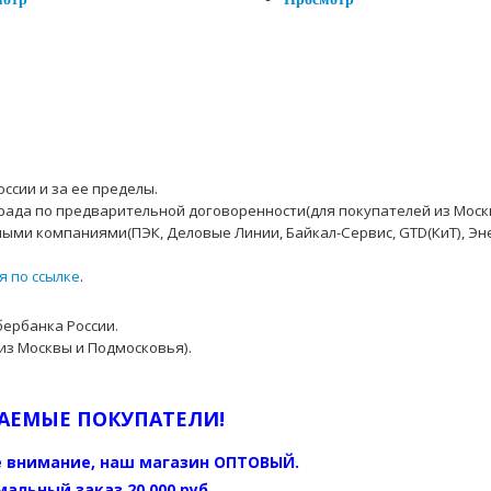
ссии и за ее пределы.
рада по предварительной договоренности(для покупателей из Моск
ыми компаниями(ПЭК, Деловые Линии, Байкал-Сервис, GTD(КиТ), Эн
я по ссылке
.
бербанка России.
из Москвы и Подмосковья).
АЕМЫЕ ПОКУПАТЕЛИ!
 внимание, наш магазин ОПТОВЫЙ.
альный заказ 20 000 руб.