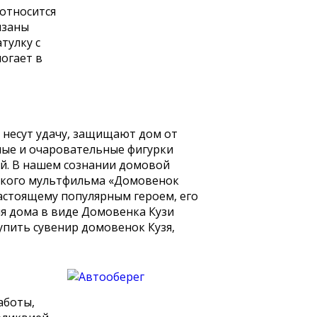
 относится
язаны
тулку с
огает в
и несут удачу, защищают дом от
илые и очаровательные фигурки
ой. В нашем сознании домовой
тского мультфильма «Домовенок
астоящему популярным героем, его
ля дома в виде Домовенка Кузи
упить сувенир домовенок Кузя,
аботы,