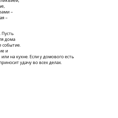
еликвией,
ые,
рами –
ая –
 Пусть
ля дома
е событие.
ие и
ли на кухне. Если у домового есть
приносит удачу во всех делах.