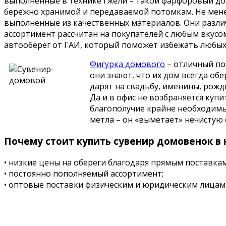
выполненные в технике гжели – такой фарфоровый до
бережно хранимой и передаваемой потомкам. Не менее
выполненные из качественных материалов. Они разли
ассортимент рассчитан на покупателей с любым вкусом
автооберег от ГАИ, который поможет избежать любых 
Фигурка домового
– отличный по
они знают, что их дом всегда об
дарят на свадьбу, именины, рожд
Да и в офис не возбраняется куп
благополучие крайне необходимы 
метла – он «выметает» нечистую с
Почему стоит купить сувенир домовенок в
• низкие цены на обереги благодаря прямым поставка
• постоянно пополняемый ассортимент;
• оптовые поставки физическим и юридическим лицам