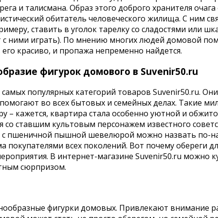
рега и талисмана. Образ этого доброго хранителя очага
истический обитатель человеческого жилища. С ним св
римеру, ставить в уголок тарелку со сладостями или шка
 с ними играть). По мнению многих людей домовой пом
его красиво, и пропажа непременно найдется.
разие фигурок домового в Suvenir50.ru
 самых популярных категорий товаров Suvenir50.ru. Он
, помогают во всех бытовых и семейных делах. Такие м
у – кажется, квартира стала особенно уютной и обжит
ся со ставшим культовым персонажем известного сове
а с пшеничной пышной шевелюрой можно назвать по-н
а покупателями всех поколений. Вот почему обереги д
ероприятия. В интернет-магазине Suvenir50.ru можно к
ятным сюрпризом.
знообразные фигурки домовых. Привлекают внимание р