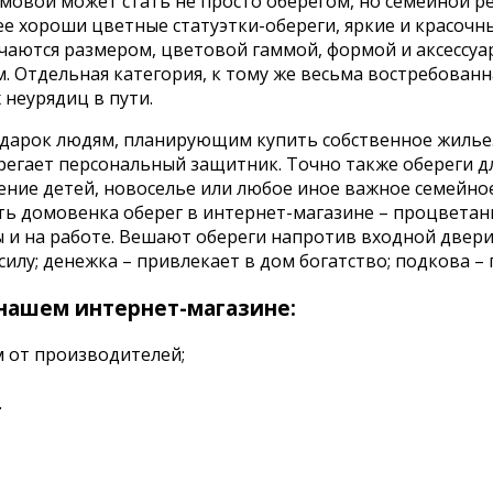
мовой может стать не просто оберегом, но семейной р
 хороши цветные статуэтки-обереги, яркие и красочн
чаются размером, цветовой гаммой, формой и аксессуа
. Отдельная категория, к тому же весьма востребованн
неурядиц в пути.
дарок людям, планирующим купить собственное жилье.
ерегает персональный защитник. Точно также обереги д
ение детей, новоселье или любое иное важное семейно
ить домовенка оберег в интернет-магазине – процветан
и на работе. Вешают обереги напротив входной двери и
илу; денежка – привлекает в дом богатство; подкова – 
 нашем интернет-магазине:
м от производителей;
.