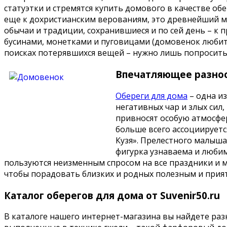
статуэтки и стремятся купить домового в качестве обе
еще к дохристианским верованиям, это древнейший м
обычаи и традиции, сохранившиеся и по сей день – к п
бусинами, монетками и пуговицами (домовенок любит
поисках потерявшихся вещей – нужно лишь попросить 
Впечатляющее разнооб
Обереги для дома
– одна из
негативных чар и злых сил
привносят особую атмосфер
больше всего ассоциирует
Кузя». Прелестного малыш
фигурка узнаваема и любим
пользуются неизменным спросом на все праздники и м
чтобы порадовать близких и родных полезным и при
Каталог оберегов для дома от Suvenir50.ru
В каталоге нашего интернет-магазина вы найдете ра