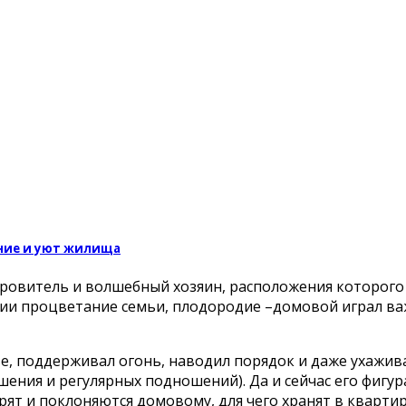
ание и уют жилища
кровитель и волшебный хозяин, расположения которого
ии процветание семьи, плодородие –домовой играл в
ье, поддерживал огонь, наводил порядок и даже ухажив
ения и регулярных подношений). Да и сейчас его фигур
ят и поклоняются домовому, для чего хранят в квартир